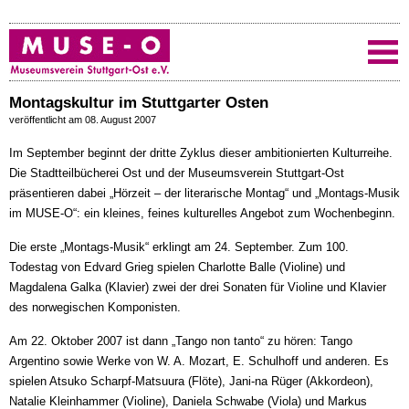
Montagskultur im Stuttgarter Osten
veröffentlicht am 08. August 2007
Im September beginnt der dritte Zyklus dieser ambitionierten Kulturreihe.
Die Stadtteilbücherei Ost und der Museumsverein Stuttgart-Ost
präsentieren dabei „Hörzeit – der literarische Montag“ und „Montags-Musik
im MUSE-O“: ein kleines, feines kulturelles Angebot zum Wochenbeginn.
Die erste „Montags-Musik“ erklingt am 24. September. Zum 100.
Todestag von Edvard Grieg spielen Charlotte Balle (Violine) und
Magdalena Galka (Klavier) zwei der drei Sonaten für Violine und Klavier
des norwegischen Komponisten.
Am 22. Oktober 2007 ist dann „Tango non tanto“ zu hören: Tango
Argentino sowie Werke von W. A. Mozart, E. Schulhoff und anderen. Es
spielen Atsuko Scharpf-Matsuura (Flöte), Jani-na Rüger (Akkordeon),
Natalie Kleinhammer (Violine), Daniela Schwabe (Viola) und Markus