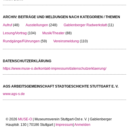
ARCHIV: BEITRÄGE UND MELDUNGEN NACH KATEGORIEN / THEMEN
Aufruf
(48)
Ausstellungen
(248)
Gablenberger Radwerkstatt
(11)
Lesung/Vortrag
(104)
Musik/Theater
(88)
Rundgänge/Führungen
(59)
Vereinsmeldung
(110)
DATENSCHUTZERKLÄRUNG
https://www.muse-o.de/kontakt-impressum/datenschutzerklaerung/
AGS ARBEITSGEMEINSCHAFT STADTGESCHICHTE STUTTGART E. V.
www.ags-s.de
© 2026
MUSE-O
| Museumsverein Stuttgart-Ost e. V. | Gablenberger
Hauptstr. 130 | 70186 Stuttgart |
Impressum
|
Anmelden