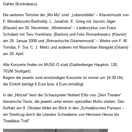
Gähler (Kontrabass).
Die weiteren Termine der „Mo-Mu“ sind: „Lebensbilder“ – Klaviermusik von
F. Mendelssohn-Bartholdy, L. Janáček, E. Grieg mit Jasmin Jäger
(Klavier) am 26. November, „Winterreise“ – Liederzyklus von Franz
Schubert mit Teru Yoshihara, (Bariton) und Felix Romankiewicz (Klavier)
am 28. Januar 2008 und „Romantische Gitarrenmusik“ – Werke von F. M.
Torroba, F. Sor, C. J. Mertz und anderen mit Maximilian Mangold (Gitarre)
am 28. April.
Alle Konzerte finden im MUSE-O statt (Gablenberger Hauptstr. 130,
70186 Stuttgart).
Beginn der jeweils rund einstündigen Konzerte ist immer um 19.30 Uhr,
der Eintritt beträgt 6 Euro bzw. 4 Euro ermäßigt.
In der „Hörzeit“ liest der Schauspieler Norbert Eilts von „Dein Theater“
literarische Texte, die jeweils unter einem speziellen Motto stehen. Den
Auftakt am 8. Oktober bildet ein Blick in den „Schwäbischen Parnass –
ein Streifzug durch die Literatur Schwabens von Hermann Hesse bis
Thaddäus Troll“.