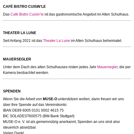
CAFÉ BISTRO CUISIN’LE
Das
Café Bistro Cuisin’le
ist das gastronomische Angebot im Alten Schulhaus.
THEATER LA LUNE
Seit Anfang 2021 ist das
Theater La Lune
im Alten Schulhaus beheimatet.
MAUERSEGLER
Unter dem Dach des alten Schulhauses nisten jedes Jahr
Mauersegler
, die per
Kamera beobachtet werden.
SPENDEN
Wenn Sie die Arbeit von
MUSE-O
unterstützen wollen, dann freuen wir uns
über Ihre Spende auf das Vereinskonto:
IBAN DE89 6005 0101 0002 4615 75
BIC SOLADEST600575 (BW-Bank Stuttgart)
MUSE-O e. V. ist als gemeinnützig anerkannt, Spenden an uns sind also
steuerlich absetzbar.
Vielen Dank!