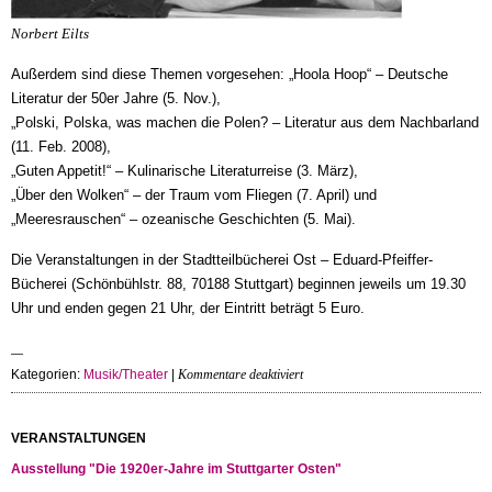
Norbert Eilts
Außerdem sind diese Themen vorgesehen: „Hoola Hoop“ – Deutsche
Literatur der 50er Jahre (5. Nov.),
„Polski, Polska, was machen die Polen? – Literatur aus dem Nachbarland
(11. Feb. 2008),
„Guten Appetit!“ – Kulinarische Literaturreise (3. März),
„Über den Wolken“ – der Traum vom Fliegen (7. April) und
„Meeresrauschen“ – ozeanische Geschichten (5. Mai).
Die Veranstaltungen in der Stadtteilbücherei Ost – Eduard-Pfeiffer-
Bücherei (Schönbühlstr. 88, 70188 Stuttgart) beginnen jeweils um 19.30
Uhr und enden gegen 21 Uhr, der Eintritt beträgt 5 Euro.
für
Kategorien:
Musik/Theater
|
Kommentare deaktiviert
Montagskultur
im
Stuttgarter
VERANSTALTUNGEN
Osten
Ausstellung "Die 1920er-Jahre im Stuttgarter Osten"