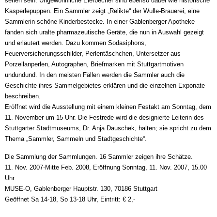
sehen sein. Ungewöhnliche Eierbecher sind ebenso dabei wie historische
Kasperlepuppen. Ein Sammler zeigt „Relikte“ der Wulle-Brauerei, eine
Sammlerin schöne Kinderbestecke. In einer Gablenberger Apotheke
fanden sich uralte pharmazeutische Geräte, die nun in Auswahl gezeigt
und erläutert werden. Dazu kommen Sodasiphons,
Feuerversicherungsschilder, Perlentäschchen, Untersetzer aus
Porzellanperlen, Autographen, Briefmarken mit Stuttgartmotiven
undundund. In den meisten Fällen werden die Sammler auch die
Geschichte ihres Sammelgebietes erklären und die einzelnen Exponate
beschreiben.
Eröffnet wird die Ausstellung mit einem kleinen Festakt am Sonntag, dem
11. November um 15 Uhr. Die Festrede wird die designierte Leiterin des
Stuttgarter Stadtmuseums, Dr. Anja Dauschek, halten; sie spricht zu dem
Thema „Sammler, Sammeln und Stadtgeschichte“.
Die Sammlung der Sammlungen. 16 Sammler zeigen ihre Schätze.
11. Nov. 2007-Mitte Feb. 2008, Eröffnung Sonntag, 11. Nov. 2007, 15.00
Uhr
MUSE-O, Gablenberger Hauptstr. 130, 70186 Stuttgart
Geöffnet Sa 14-18, So 13-18 Uhr, Eintritt: € 2,-