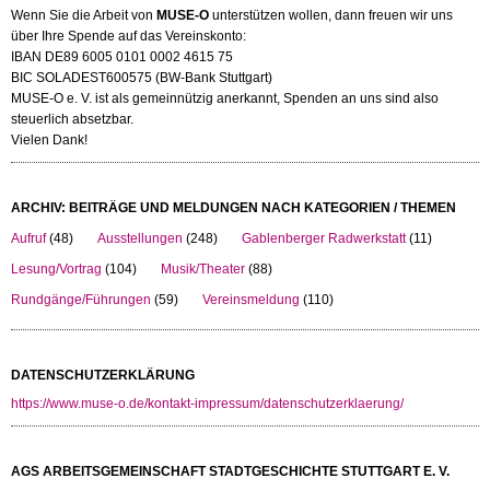
Wenn Sie die Arbeit von
MUSE-O
unterstützen wollen, dann freuen wir uns
über Ihre Spende auf das Vereinskonto:
IBAN DE89 6005 0101 0002 4615 75
BIC SOLADEST600575 (BW-Bank Stuttgart)
MUSE-O e. V. ist als gemeinnützig anerkannt, Spenden an uns sind also
steuerlich absetzbar.
Vielen Dank!
ARCHIV: BEITRÄGE UND MELDUNGEN NACH KATEGORIEN / THEMEN
Aufruf
(48)
Ausstellungen
(248)
Gablenberger Radwerkstatt
(11)
Lesung/Vortrag
(104)
Musik/Theater
(88)
Rundgänge/Führungen
(59)
Vereinsmeldung
(110)
DATENSCHUTZERKLÄRUNG
https://www.muse-o.de/kontakt-impressum/datenschutzerklaerung/
AGS ARBEITSGEMEINSCHAFT STADTGESCHICHTE STUTTGART E. V.