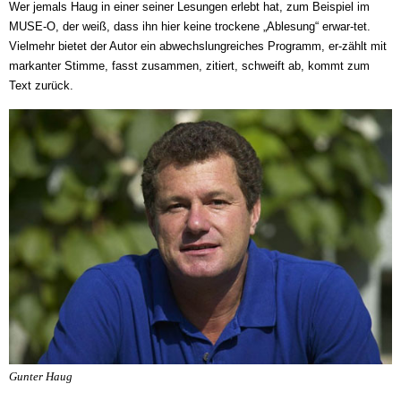
Wer jemals Haug in einer seiner Lesungen erlebt hat, zum Beispiel im
MUSE-O, der weiß, dass ihn hier keine trockene „Ablesung“ erwar-tet.
Vielmehr bietet der Autor ein abwechslungreiches Programm, er-zählt mit
markanter Stimme, fasst zusammen, zitiert, schweift ab, kommt zum
Text zurück.
Gunter Haug