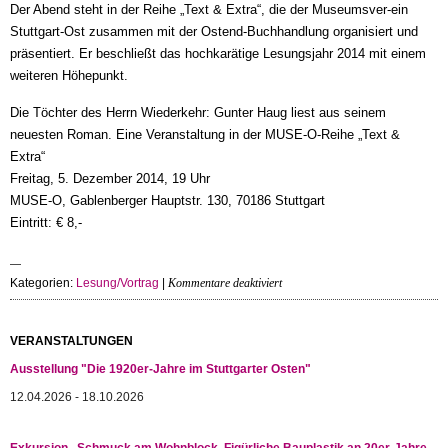
Der Abend steht in der Reihe „Text & Extra“, die der Museumsver-ein
Stuttgart-Ost zusammen mit der Ostend-Buchhandlung organisiert und
präsentiert. Er beschließt das hochkarätige Lesungsjahr 2014 mit einem
weiteren Höhepunkt.
Die Töchter des Herrn Wiederkehr: Gunter Haug liest aus seinem
neuesten Roman. Eine Veranstaltung in der MUSE-O-Reihe „Text &
Extra“
Freitag, 5. Dezember 2014, 19 Uhr
MUSE-O, Gablenberger Hauptstr. 130, 70186 Stuttgart
Eintritt: € 8,-
für
Kategorien:
Lesung/Vortrag
|
Kommentare deaktiviert
Lesung
mit
Gunter
VERANSTALTUNGEN
Haug:
Ausstellung "Die 1920er-Jahre im Stuttgarter Osten"
Lebensgeschichten,
spannend
12.04.2026 - 18.10.2026
erzählt
Exkursion „Schmuck am Wohnblock. Figürliche Bauplastik an 20er-Jahre-