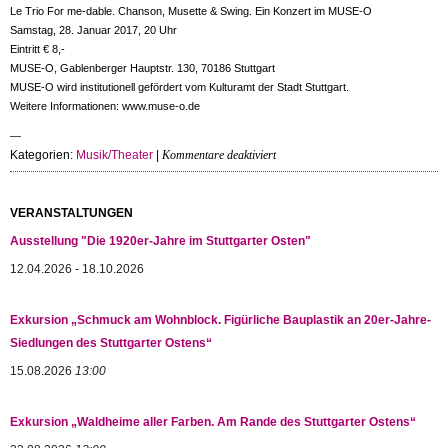
Le Trio For me-dable. Chanson, Musette & Swing. Ein Konzert im MUSE-O
Samstag, 28. Januar 2017, 20 Uhr
Eintritt € 8,-
MUSE-O, Gablenberger Hauptstr. 130, 70186 Stuttgart
MUSE-O wird institutionell gefördert vom Kulturamt der Stadt Stuttgart.
Weitere Informationen: www.muse-o.de
für
Kategorien:
Musik/Theater
|
Kommentare deaktiviert
Musik
voller
französischer
VERANSTALTUNGEN
Lebensfreude
Ausstellung "Die 1920er-Jahre im Stuttgarter Osten"
12.04.2026 - 18.10.2026
Exkursion „Schmuck am Wohnblock. Figürliche Bauplastik an 20er-Jahre-
Siedlungen des Stuttgarter Ostens“
15.08.2026
13:00
Exkursion „Waldheime aller Farben. Am Rande des Stuttgarter Ostens“