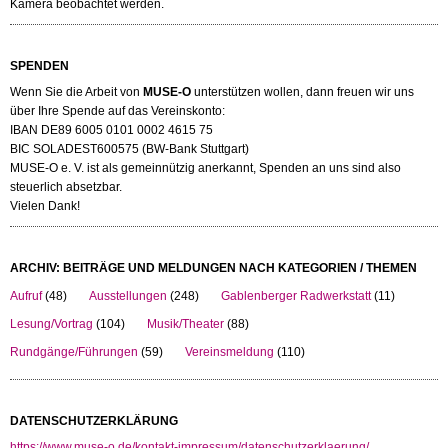
Kamera beobachtet werden.
SPENDEN
Wenn Sie die Arbeit von
MUSE-O
unterstützen wollen, dann freuen wir uns
über Ihre Spende auf das Vereinskonto:
IBAN DE89 6005 0101 0002 4615 75
BIC SOLADEST600575 (BW-Bank Stuttgart)
MUSE-O e. V. ist als gemeinnützig anerkannt, Spenden an uns sind also
steuerlich absetzbar.
Vielen Dank!
ARCHIV: BEITRÄGE UND MELDUNGEN NACH KATEGORIEN / THEMEN
Aufruf
(48)
Ausstellungen
(248)
Gablenberger Radwerkstatt
(11)
Lesung/Vortrag
(104)
Musik/Theater
(88)
Rundgänge/Führungen
(59)
Vereinsmeldung
(110)
DATENSCHUTZERKLÄRUNG
https://www.muse-o.de/kontakt-impressum/datenschutzerklaerung/