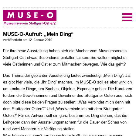
MUSE-O-Aufruf: „Mein Ding“
veröffentlicht am 12. Januar 2019
Für ihre neue Ausstellung haben sich die Macher vom Museumsverein
Stuttgart-Ost etwas Besonderes einfallen lassen: Sie wollen möglichst
viele Ostlerinnen und Ostler zum Mitmachen bewegen. Wie das geht?
Das Thema der geplanten Ausstellung lautet zweideutig: „Mein Ding“. Ja,
es gibt hier viele, die „Ihr Ding“ machen. Im MUSE-O soll es aber wirklich
um konkrete Dinge, um Sachen, Objekte, Exponate gehen. Die Kuratoren
fordern die Bewohnerinnen und Bewohner des Stuttgarter Osten aus, sich
doch bitte diese beiden Fragen zu stellen: „Was verbindet mich denn mit
dem Stuttgarter Osten?“ Und „Was verbinde ich mit dem Stuttgarter
Osten?“ Für die Antwort soll ein ganz bestimmtes Ding stehen, das die
Leihgeber dann den Ausstellungsmachern für die Dauer der Schau von
rund zwei Monaten zur Verfügung stellen.
Was könnte das sein? Ein begeisterter Fußballspieler eines hiesigen