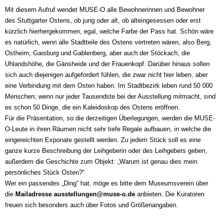
Mit diesem Aufruf wendet MUSE-O alle Bewohnerinnen und Bewohner
des Stuttgarter Ostens, ob jung oder alt, ob alteingesessen oder erst
kürzlich hierhergekommen, egal, welche Farbe der Pass hat. Schön wäre
es natürlich, wenn alle Stadtteile des Ostens vertreten wären, also Berg,
Ostheim, Gaisburg und Gablenberg, aber auch der Stöckach, die
Uhlandshöhe, die Gänsheide und der Frauenkopf. Darüber hinaus sollen
sich auch diejenigen aufgefordert fühlen, die zwar nicht hier leben, aber
eine Verbindung mit dem Osten haben. Im Stadtbezirk leben rund 50 000
Menschen; wenn nur jeder Tausendste bei der Ausstellung mitmacht, sind
es schon 50 Dinge, die ein Kaleidoskop des Ostens eröffnen.
Für die Präsentation, so die derzeitigen Überlegungen, werden die MUSE-
O-Leute in ihren Räumen nicht sehr tiefe Regale aufbauen, in welche die
eingereichten Exponate gestellt werden. Zu jedem Stück soll es eine
ganze kurze Beschreibung der Leihgeberin oder des Leihgebers geben,
außerdem die Geschichte zum Objekt: „Warum ist genau dies mein
persönliches Stück Osten?“
Wer ein passendes „Ding“ hat, möge es bitte dem Museumsverein über
die
Mailadresse ausstellungen@muse-o.de
anbieten. Die Kuratoren
freuen sich besonders auch über Fotos und Größenangaben.