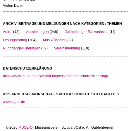
steuerlich absetzbar.
Vielen Dank!
ARCHIV: BEITRÄGE UND MELDUNGEN NACH KATEGORIEN / THEMEN
Aufruf
(48)
Ausstellungen
(248)
Gablenberger Radwerkstatt
(11)
Lesung/Vortrag
(104)
Musik/Theater
(88)
Rundgänge/Führungen
(59)
Vereinsmeldung
(110)
DATENSCHUTZERKLÄRUNG
https://www.muse-o.de/kontakt-impressum/datenschutzerklaerung/
AGS ARBEITSGEMEINSCHAFT STADTGESCHICHTE STUTTGART E. V.
www.ags-s.de
© 2026
MUSE-O
| Museumsverein Stuttgart-Ost e. V. | Gablenberger