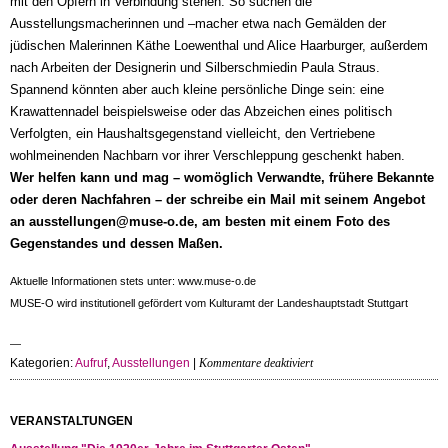
mit den Opfern in Verbindung stehen. So suchen die
Ausstellungsmacherinnen und –macher etwa nach Gemälden der
jüdischen Malerinnen Käthe Loewenthal und Alice Haarburger, außerdem
nach Arbeiten der Designerin und Silberschmiedin Paula Straus.
Spannend könnten aber auch kleine persönliche Dinge sein: eine
Krawattennadel beispielsweise oder das Abzeichen eines politisch
Verfolgten, ein Haushaltsgegenstand vielleicht, den Vertriebene
wohlmeinenden Nachbarn vor ihrer Verschleppung geschenkt haben.
Wer helfen kann und mag – womöglich Verwandte, frühere Bekannte
oder deren Nachfahren – der schreibe ein Mail mit seinem Angebot
an ausstellungen@muse-o.de, am besten mit einem Foto des
Gegenstandes und dessen Maßen.
Aktuelle Informationen stets unter: www.muse-o.de
MUSE-O wird institutionell gefördert vom Kulturamt der Landeshauptstadt Stuttgart
für
Kategorien:
Aufruf
,
Ausstellungen
|
Kommentare deaktiviert
Aufruf
zur
Mitwirkung:
VERANSTALTUNGEN
20