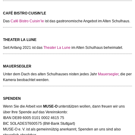
CAFÉ BISTRO CUISIN’LE
Das
Café Bistro Cuisin’le
ist das gastronomische Angebot im Alten Schulhaus.
THEATER LA LUNE
Seit Anfang 2021 ist das
Theater La Lune
im Alten Schulhaus beheimatet.
MAUERSEGLER
Unter dem Dach des alten Schulhauses nisten jedes Jahr
Mauersegler
, die per
Kamera beobachtet werden.
SPENDEN
Wenn Sie die Arbeit von
MUSE-O
unterstützen wollen, dann freuen wir uns
über Ihre Spende auf das Vereinskonto:
IBAN DE89 6005 0101 0002 4615 75
BIC SOLADEST600575 (BW-Bank Stuttgart)
MUSE-O e. V. ist als gemeinnützig anerkannt, Spenden an uns sind also