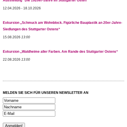
Ausstellung "Die 1920er-Jahre im Stuttgarter Osten"
Jahre
Steine
12.04.2026 - 18.10.2026
des
Anstoßes
Exkursion „Schmuck am Wohnblock. Figürliche Bauplastik an 20er-Jahre-
Siedlungen des Stuttgarter Ostens“
15.08.2026
13:00
Exkursion „Waldheime aller Farben. Am Rande des Stuttgarter Ostens“
22.08.2026
13:00
MELDEN SIE SICH FÜR UNSEREN NEWSLETTER AN