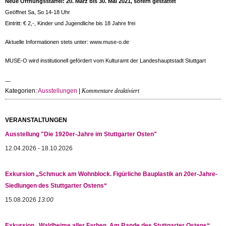
Neue Öffnungsstaffel: 20. März bis 30. Mai 2021, sofern gestattet
Geöffnet Sa, So 14-18 Uhr
Eintritt: € 2,-, Kinder und Jugendliche bis 18 Jahre frei
Aktuelle Informationen stets unter: www.muse-o.de
MUSE-O wird institutionell gefördert vom Kulturamt der Landeshauptstadt Stuttgart
für
Kategorien:
Ausstellungen
|
Kommentare deaktiviert
Super,
voll!
Tankstellen-
VERANSTALTUNGEN
Schau
Ausstellung "Die 1920er-Jahre im Stuttgarter Osten"
im
MUSE-
12.04.2026 - 18.10.2026
O
Exkursion „Schmuck am Wohnblock. Figürliche Bauplastik an 20er-Jahre-
Siedlungen des Stuttgarter Ostens“
15.08.2026
13:00
Exkursion „Waldheime aller Farben. Am Rande des Stuttgarter Ostens“