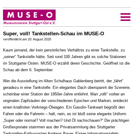
Super, voll! Tankstellen-Schau im MUSE-O
veröffentlicht am 20. August 2020
Kaum jemand, der kein persönliches Verhältnis zu einer Tankstelle, zu
„seiner“ Tankstelle hätte. Seit rund 100 Jahren gibt es solche Stationen
im Stuttgarter Osten. MUSE-O erzählt deren Geschichte. Geöffnet ist die
Schau ab dem 6. September.
Wer die Ausstellung im Alten Schulhaus Gablenberg betritt, der „fährt“
geradezu in eine Tankstelle. Ein elegantes Dach überspannt die Szenerie,
scheinbar einer Station der 1950er-Jahre entlehnt. Man „rollt“ vorbei an
originalen Zapfsäulen der verschiedenen Epochen und Marken, entdeckt
einen knallroten Vorkriegs-Ölwagen. Ein Gasolin-Tankwart begrüßt den
Fahrer oder die Fahrerin – halt, nein, es ist bloß seine elegante Uniform.
„Super oder normal? Voll machen? Und Öl nachschauen?“ Die prächtigen
Großexponate stammen aus der Privatsammlung des Stuttgarter
Tankstellen-Enthusiasten Andreas Bayer. Einige Informationstafeln