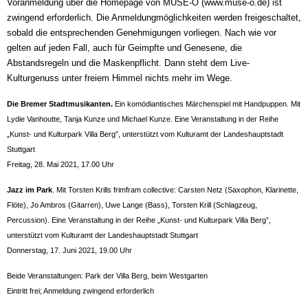
Voranmeldung über die Homepage von MUSE-O (www.muse-o.de) ist
zwingend erforderlich. Die Anmeldungmöglichkeiten werden freigeschaltet,
sobald die entsprechenden Genehmigungen vorliegen. Nach wie vor
gelten auf jeden Fall, auch für Geimpfte und Genesene, die
Abstandsregeln und die Maskenpflicht. Dann steht dem Live-
Kulturgenuss unter freiem Himmel nichts mehr im Wege.
Die Bremer Stadtmusikanten.
Ein komödiantisches Märchenspiel mit Handpuppen. Mit
Lydie Vanhoutte, Tanja Kunze und Michael Kunze. Eine Veranstaltung in der Reihe
„Kunst- und Kulturpark Villa Berg”, unterstützt vom Kulturamt der Landeshauptstadt
Stuttgart
Freitag, 28. Mai 2021, 17.00 Uhr
Jazz im Park
. Mit Torsten Krills frimfram collective: Carsten Netz (Saxophon, Klarinette,
Flöte), Jo Ambros (Gitarren), Uwe Lange (Bass), Torsten Krill (Schlagzeug,
Percussion). Eine Veranstaltung in der Reihe „Kunst- und Kulturpark Villa Berg”,
unterstützt vom Kulturamt der Landeshauptstadt Stuttgart
Donnerstag, 17. Juni 2021, 19.00 Uhr
Beide Veranstaltungen: Park der Villa Berg, beim Westgarten
Eintritt frei; Anmeldung zwingend erforderlich