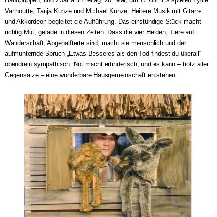
Handpuppen, und zwar am Freitag, 28. Mai, um 17 Uhr. Es spielen Lydie
Vanhoutte, Tanja Kunze und Michael Kunze. Heitere Musik mit Gitarre
und Akkordeon begleitet die Aufführung. Das einstündige Stück macht
richtig Mut, gerade in diesen Zeiten. Dass die vier Helden, Tiere auf
Wanderschaft, Abgehalfterte sind, macht sie menschlich und der
aufmunternde Spruch „Etwas Besseres als den Tod findest du überall“
obendrein sympathisch. Not macht erfinderisch, und es kann – trotz aller
Gegensätze – eine wunderbare Hausgemeinschaft entstehen.