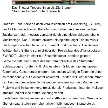
Das Theater Tredeschin spielt „Die Bremer
Stadtmusikanten“. Foto: Tredeschin
„Jazz im Park“ heißt es dann voraussichtlich am Donnerstag, 17. Juni,
um 19 Uhr, wenn Torsten Krills frimfram collective zum einstündigen
Jazzkonzert lädt, moderat verstärkt durch eine kleine akkubetriebene
Musikanlage. Das Publikum erwartet ein spielfreudiger Trip im Musik-
Dschungel zwischen Indie Jazz, Freefolk und Krautrock. Die Baden-
Württemberg-Stiftung schreibt über den Preisträger des „Klangspektrum
BW 2020″: „Jazz ist nicht nur Ensemblekunst, sondern gelebte
Gemeinschaft. Dafür steht das frimfram collective des Stuttgarter
Schlagzeugers Torsten Krill. Und es steht für Musik, die aus diesem
Community-Geist heraus entsteht, besonders wichtig in Zeiten, in denen
es mehr denn je auf Solidarität ankommt. Torsten Krill war schon immer
nicht nur ein besonderer Schlagzeuger, sondern auch ein Macher, der
Projekte und Initiativen vorantreibt, der als Produzent hinter den Kulissen
arbeitet und der eine starke Meinung vertritt.“
Beide Veranstaltungen werden dort stattfinden, wo man vom Westgarten
über ein paar Stufen zum ehemaligen Halbmondsee hinuntersteigt.