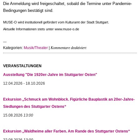
Die Anmeldung wird freigeschaltet, sobald die Termine unter Pandemie-
Bedingungen bestätigt sind.
MUSE-O wird institutionell gefördert vom Kulturamt der Stadt Stuttgart.
Aktuelle Informationen stets unter www.muse-o.de
für
Kategorien:
Musik/Theater
|
Kommentare deaktiviert
Vorschau:
Märchenspiel
und
VERANSTALTUNGEN
Jazz
Ausstellung "Die 1920er-Jahre im Stuttgarter Osten"
im
Park
12.04.2026 - 18.10.2026
der
Villa
Exkursion „Schmuck am Wohnblock. Figürliche Bauplastik an 20er-Jahre-
Berg
Siedlungen des Stuttgarter Ostens“
15.08.2026
13:00
Exkursion „Waldheime aller Farben. Am Rande des Stuttgarter Ostens“