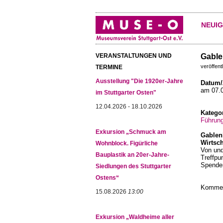
NEUIG
VERANSTALTUNGEN UND
Gable
veröffent
TERMINE
Ausstellung "Die 1920er-Jahre
Datum/
am 07.
im Stuttgarter Osten"
12.04.2026 - 18.10.2026
Katego
Führun
Exkursion „Schmuck am
Gablen
Wirtsc
Wohnblock. Figürliche
Von und
Bauplastik an 20er-Jahre-
Treffpu
Spende
Siedlungen des Stuttgarter
Ostens“
Komment
15.08.2026
13:00
Exkursion „Waldheime aller