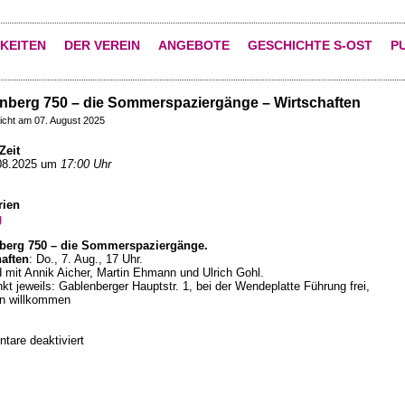
KEITEN
DER VEREIN
ANGEBOTE
GESCHICHTE S-OST
P
nberg 750 – die Sommerspaziergänge – Wirtschaften
licht am 07. August 2025
Zeit
08.2025 um
17:00 Uhr
rien
g
berg 750 – die Sommerspaziergänge.
haften
: Do., 7. Aug., 17 Uhr.
 mit Annik Aicher, Martin Ehmann und Ulrich Gohl.
nkt jeweils: Gablenberger Hauptstr. 1, bei der Wendeplatte Führung frei,
n willkommen
für
are deaktiviert
Gablenberg
750
–
die